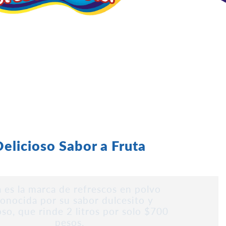
elicioso Sabor a Fruta
 es la marca de refrescos en polvo
onocida por su sabor dulcesito y
oso, que rinde 2 litros por solo $700
pesos.