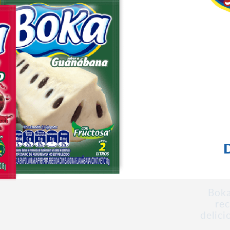
D
Boka
rec
delici