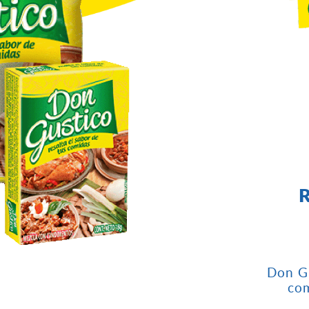
R
Don Gu
com