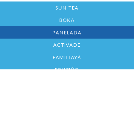
SUN TEA
BOKA
PANELADA
ACTIVADE
FAMILIAYÁ
FRUTIÑO
*Contiene panela (65%) y sabor idéntico al natural a limón
QUALA 2024 | Carrera 68D #39F - 51 sur Bogotá,
Colombia