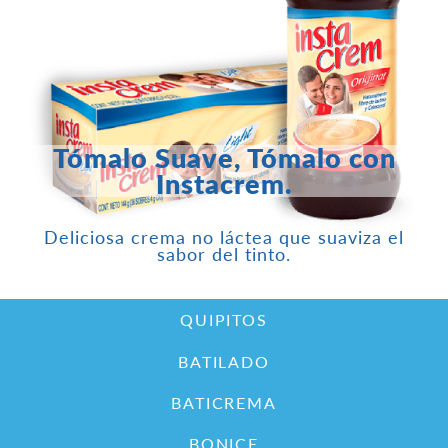
Tómalo Suave, Tómalo con
Instacrem.
Deliciosa crema no láctea que suaviza el
sabor del tinto.
QUIPITOS
BATILADO
BATICREMA
BONICE