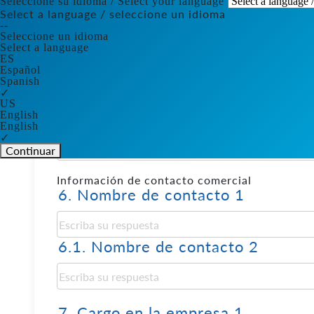
Seleccione su idioma / Select your language
Select a language / seleccione un idioma
--
Seleccione un idioma
Select a language
4.
Ciudad donde opera la empresa
ES
Español
Spanish
✓
US
5.
Dirección completa de la empr
English
English
✓
Continuar
Información de contacto comercial
6.
Nombre de contacto 1
6.1.
Nombre de contacto 2
7.
Cargo en la empresa 1